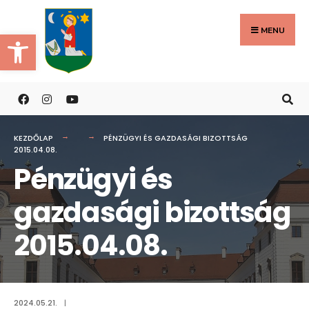
Search
Skip
for:
to
MENU
Eszköztár megnyitása
content
KEZDŐLAP
PÉNZÜGYI ÉS GAZDASÁGI BIZOTTSÁG
2015.04.08.
Pénzügyi és
gazdasági bizottság
2015.04.08.
2024.05.21.
|