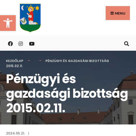
Search
Skip
for:
to
MENU
Eszköztár megnyitása
content
KEZDŐLAP
PÉNZÜGYI ÉS GAZDASÁGI BIZOTTSÁG
2015.02.11.
Pénzügyi és
gazdasági bizottság
2015.02.11.
2024.05.21.
|