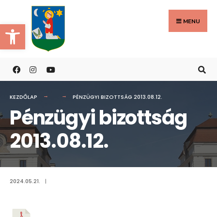
Search
Skip
for:
to
MENU
Eszköztár megnyitása
content
KEZDŐLAP
PÉNZÜGYI BIZOTTSÁG 2013.08.12.
Pénzügyi bizottság
2013.08.12.
2024.05.21.
|