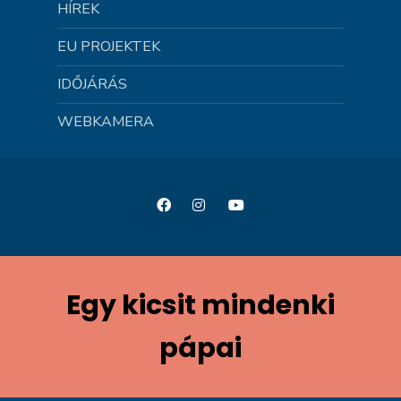
HÍREK
EU PROJEKTEK
IDŐJÁRÁS
WEBKAMERA
Egy kicsit mindenki
pápai