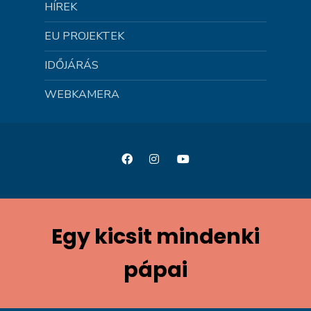
HÍREK
EU PROJEKTEK
IDŐJÁRÁS
WEBKAMERA
Egy kicsit mindenki
pápai