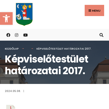
Search
Skip
for:
to
MENU
Eszköztár megnyitása
content
KEZDŐLAP
KÉPVISELŐTESTÜLET HATÁROZATAI 2017.
Képviselőtestület
határozatai 2017.
2024.05.08.
|