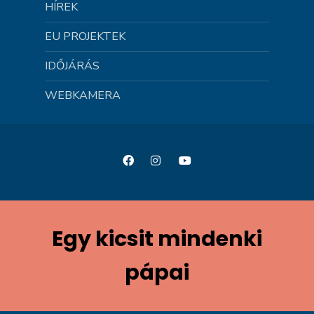
HÍREK
EU PROJEKTEK
IDŐJÁRÁS
WEBKAMERA
Egy kicsit mindenki
pápai