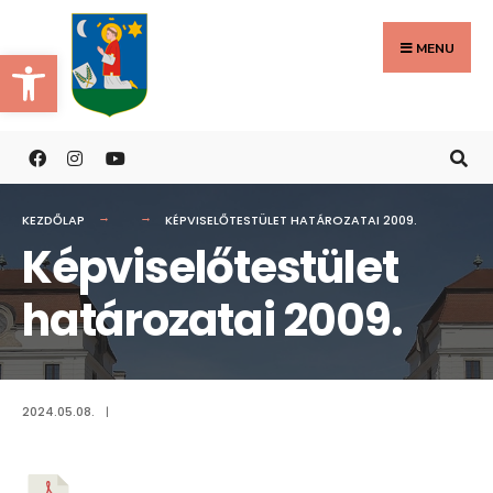
Search
Skip
for:
to
MENU
Eszköztár megnyitása
content
KEZDŐLAP
KÉPVISELŐTESTÜLET HATÁROZATAI 2009.
Képviselőtestület
határozatai 2009.
2024.05.08.
|