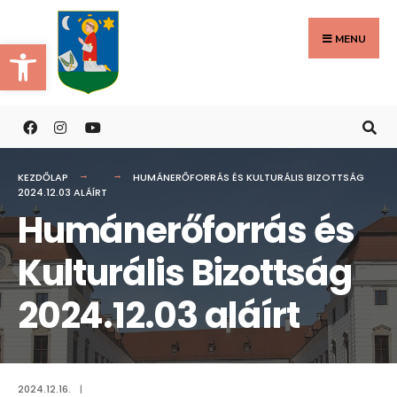
Search
Skip
for:
to
MENU
Eszköztár megnyitása
content
KEZDŐLAP
HUMÁNERŐFORRÁS ÉS KULTURÁLIS BIZOTTSÁG
2024.12.03 ALÁÍRT
Humánerőforrás és
Kulturális Bizottság
2024.12.03 aláírt
2024.12.16.
|