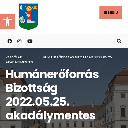
Search
Skip
for:
to
MENU
Eszköztár megnyitása
content
KEZDŐLAP
HUMÁNERŐFORRÁS BIZOTTSÁG 2022.05.25.
AKADÁLYMENTES
Humánerőforrás
Bizottság
2022.05.25.
akadálymentes