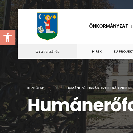
for:
Skip
to
ÖNKORMÁNYZAT
Eszköztár megnyitása
content
HÍREK
EU PROJEK
GYORS ELÉRÉS
KEZDŐLAP
HUMÁNERŐFORRÁS BIZOTTSÁG 2018.05.
Humánerőfor