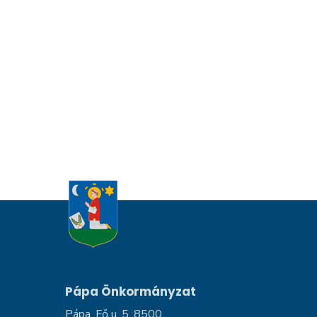
Pápa Önkormányzat
Pápa, Fő u. 5, 8500