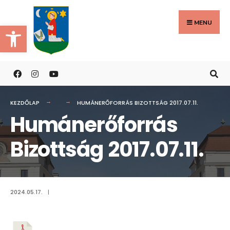
Search
Skip
for:
to
MENU
Eszköztár megnyitása
content
KEZDŐLAP
HUMÁNERŐFORRÁS BIZOTTSÁG 2017.07.11.
Humánerőforrás
Bizottság 2017.07.11.
2024.05.17.
|