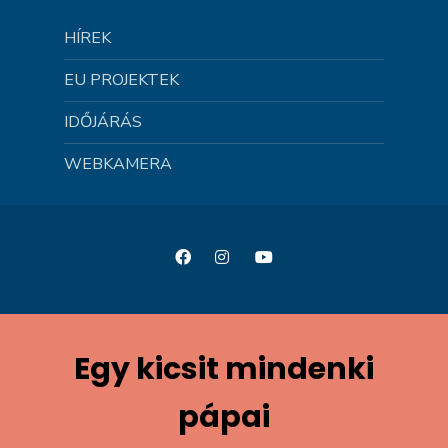
HÍREK
EU PROJEKTEK
IDŐJÁRÁS
WEBKAMERA
Egy kicsit mindenki
pápai