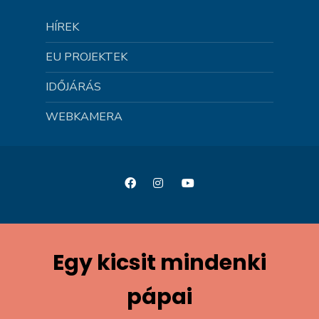
HÍREK
EU PROJEKTEK
IDŐJÁRÁS
WEBKAMERA
Egy kicsit mindenki
pápai