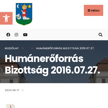
Search
Skip
for:
to
MENU
Eszköztár megnyitása
content
KEZDŐLAP
HUMÁNERŐFORRÁS BIZOTTSÁG 2016.07.27.
Humánerőforrás
Bizottság 2016.07.27.
2024.05.17.
|