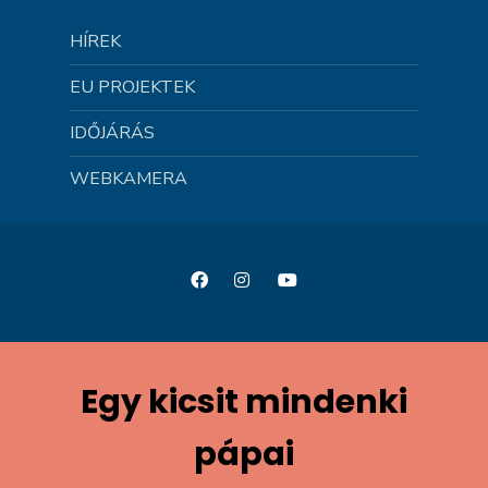
HÍREK
EU PROJEKTEK
IDŐJÁRÁS
WEBKAMERA
Egy kicsit mindenki
pápai