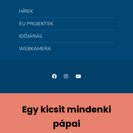
HÍREK
EU PROJEKTEK
IDŐJÁRÁS
WEBKAMERA
Egy kicsit mindenki
pápai