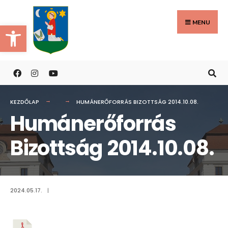
Search
Skip
for:
to
MENU
Eszköztár megnyitása
content
KEZDŐLAP
HUMÁNERŐFORRÁS BIZOTTSÁG 2014.10.08.
Humánerőforrás
Bizottság 2014.10.08.
2024.05.17.
|