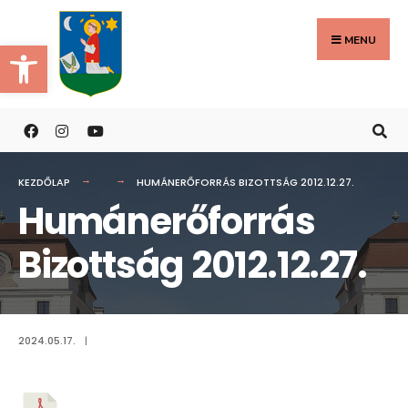
Search
Skip
for:
to
MENU
Eszköztár megnyitása
content
KEZDŐLAP
HUMÁNERŐFORRÁS BIZOTTSÁG 2012.12.27.
Humánerőforrás
Bizottság 2012.12.27.
2024.05.17.
|