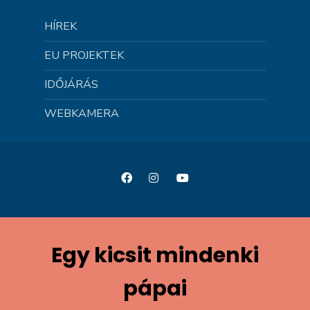
HÍREK
EU PROJEKTEK
IDŐJÁRÁS
WEBKAMERA
Egy kicsit mindenki
pápai