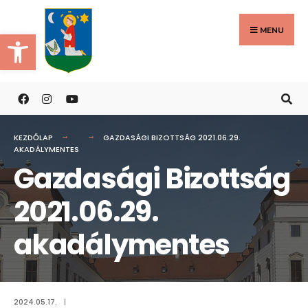
Search
Skip
for:
to
MENU
Eszköztár megnyitása
content
KEZDŐLAP
GAZDASÁGI BIZOTTSÁG 2021.06.29.
AKADÁLYMENTES
Gazdasági Bizottság
2021.06.29.
akadálymentes
2024.05.17.
|