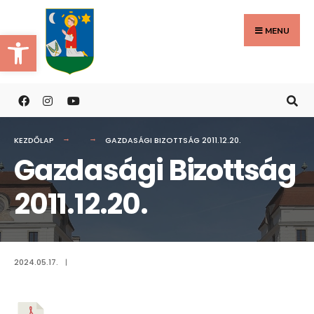
Search
Skip
for:
to
MENU
Eszköztár megnyitása
content
KEZDŐLAP
GAZDASÁGI BIZOTTSÁG 2011.12.20.
Gazdasági Bizottság
2011.12.20.
2024.05.17.
|