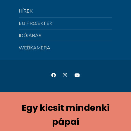
HÍREK
EU PROJEKTEK
IDŐJÁRÁS
WEBKAMERA
Egy kicsit mindenki
pápai