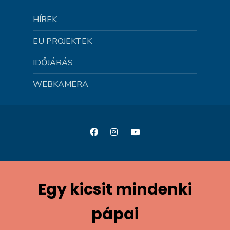
HÍREK
EU PROJEKTEK
IDŐJÁRÁS
WEBKAMERA
Egy kicsit mindenki
pápai