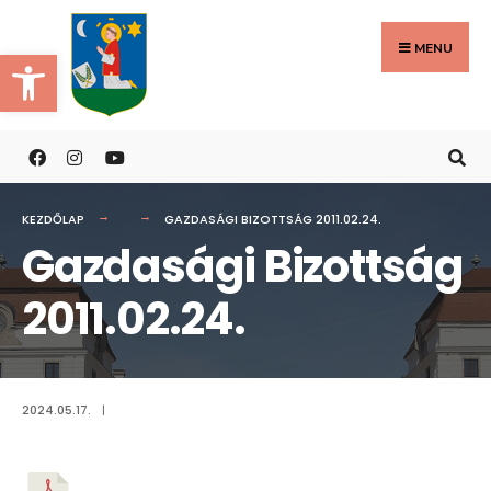
Search
Skip
for:
to
MENU
Eszköztár megnyitása
content
KEZDŐLAP
GAZDASÁGI BIZOTTSÁG 2011.02.24.
Gazdasági Bizottság
2011.02.24.
2024.05.17.
|