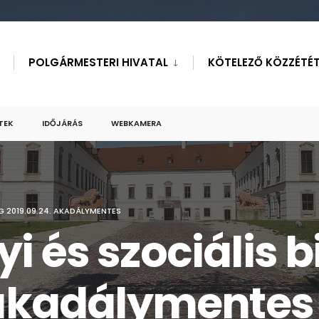
POLGÁRMESTERI HIVATAL
KÖTELEZŐ KÖZZÉTÉT
TEK
IDŐJÁRÁS
WEBKAMERA
G 2019.09.24. AKADÁLYMENTES
 és szociális b
 akadálymentes