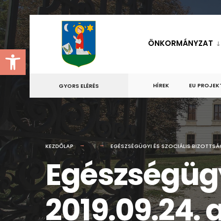
for:
Skip
to
ÖNKORMÁNYZAT
Eszköztár megnyitása
content
HÍREK
EU PROJEK
GYORS ELÉRÉS
KEZDŐLAP
EGÉSZSÉGÜGYI ÉS SZOCIÁLIS BIZOTTSÁ
Egészségügyi
2019.09.24.