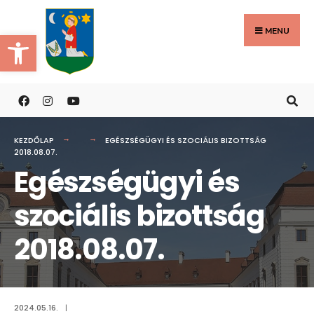
Search
Skip
for:
to
MENU
Eszköztár megnyitása
content
KEZDŐLAP
EGÉSZSÉGÜGYI ÉS SZOCIÁLIS BIZOTTSÁG
2018.08.07.
Egészségügyi és
szociális bizottság
2018.08.07.
2024.05.16.
|