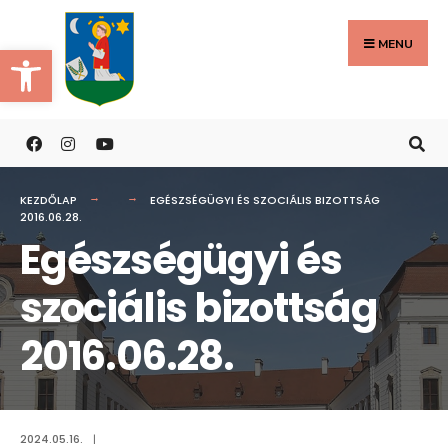
Search
Skip
for:
to
MENU
Eszköztár megnyitása
content
KEZDŐLAP
EGÉSZSÉGÜGYI ÉS SZOCIÁLIS BIZOTTSÁG
2016.06.28.
Egészségügyi és
szociális bizottság
2016.06.28.
2024.05.16.
|