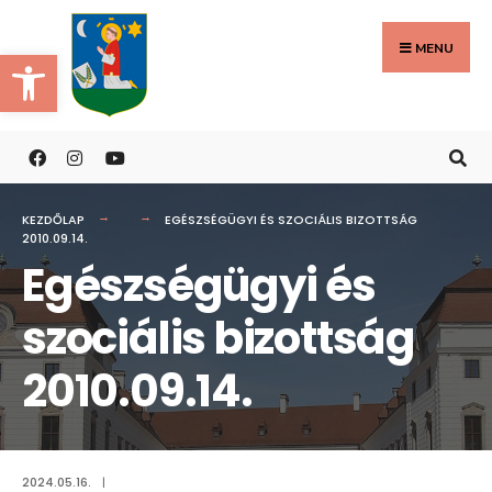
Search
Skip
for:
to
MENU
Eszköztár megnyitása
content
KEZDŐLAP
EGÉSZSÉGÜGYI ÉS SZOCIÁLIS BIZOTTSÁG
2010.09.14.
Egészségügyi és
szociális bizottság
2010.09.14.
2024.05.16.
|