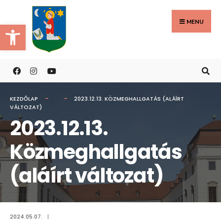
Search
Skip
for:
to
MENU
Eszköztár megnyitása
content
KEZDŐLAP
2023.12.13. KÖZMEGHALLGATÁS (ALÁÍRT
VÁLTOZAT)
2023.12.13.
Közmeghallgatás
(aláírt változat)
2024.05.07.
|