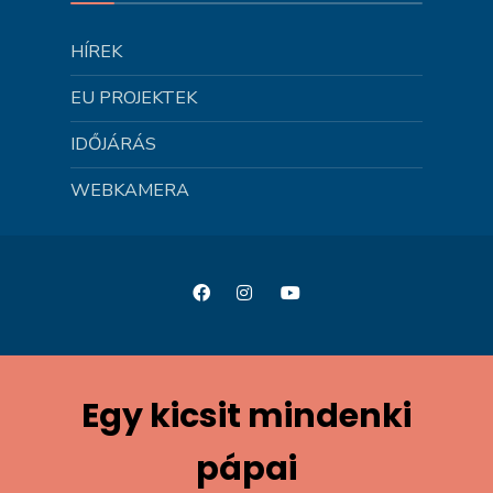
HÍREK
EU PROJEKTEK
IDŐJÁRÁS
WEBKAMERA
Egy kicsit mindenki
pápai