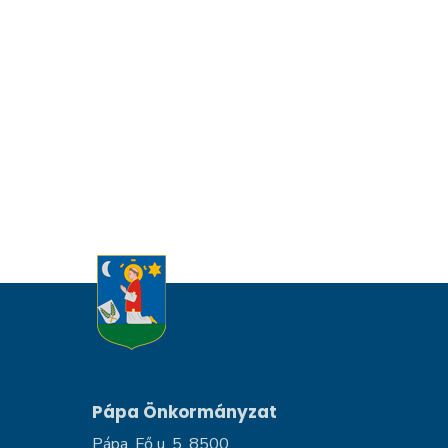
Pápa Önkormányzat
Pápa, Fő u. 5, 8500