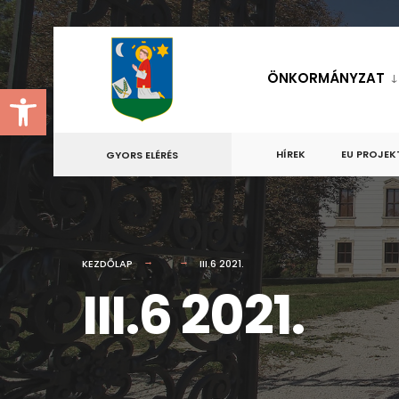
for:
Skip
to
ÖNKORMÁNYZAT
Eszköztár megnyitása
content
HÍREK
EU PROJEK
GYORS ELÉRÉS
KEZDŐLAP
III.6 2021.
III.6 2021.