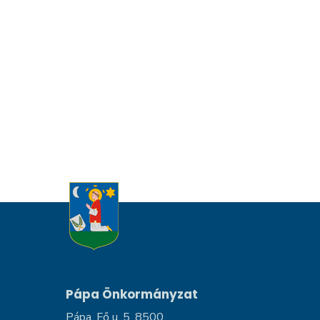
Pápa Önkormányzat
Pápa, Fő u. 5, 8500