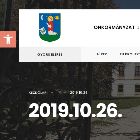
for:
Skip
to
ÖNKORMÁNYZAT
Eszköztár megnyitása
content
HÍREK
EU PROJEK
GYORS ELÉRÉS
KEZDŐLAP
2019.10.26.
2019.10.26.