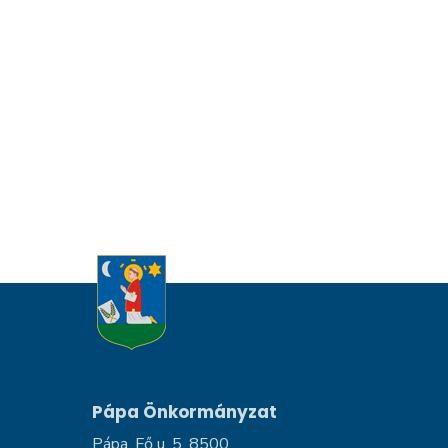
Pápa Önkormányzat
Pápa, Fő u. 5, 8500