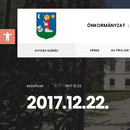
for:
Skip
to
ÖNKORMÁNYZAT
Eszköztár megnyitása
content
HÍREK
EU PROJEK
GYORS ELÉRÉS
KEZDŐLAP
2017.12.22.
2017.12.22.