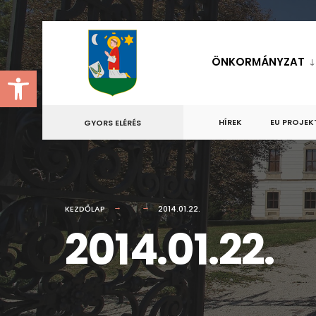
for:
Skip
to
ÖNKORMÁNYZAT
Eszköztár megnyitása
content
HÍREK
EU PROJEK
GYORS ELÉRÉS
KEZDŐLAP
2014.01.22.
2014.01.22.