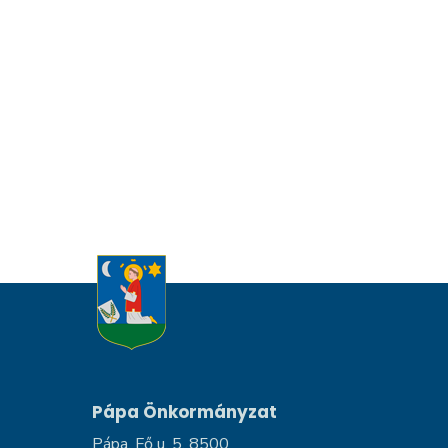
Pápa Önkormányzat
Pápa, Fő u. 5, 8500