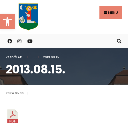
Search
Skip
for:
to
MENU
Eszköztár megnyitása
content
KEZDŐLAP
2013.08.15.
2013.08.15.
2024.05.06.
|