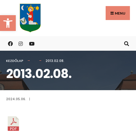
Search
Skip
for:
to
MENU
Eszköztár megnyitása
content
KEZDŐLAP
2013.02.08.
2013.02.08.
2024.05.06.
|