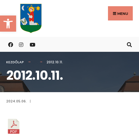
Search
Skip
for:
to
MENU
Eszköztár megnyitása
content
KEZDŐLAP
2012.10.11.
2012.10.11.
2024.05.06.
|