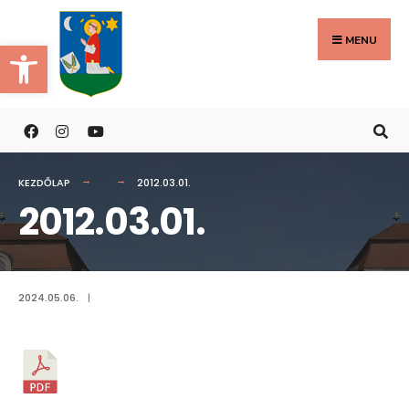
Search
Skip
for:
to
MENU
Eszköztár megnyitása
content
KEZDŐLAP
2012.03.01.
2012.03.01.
2024.05.06.
|