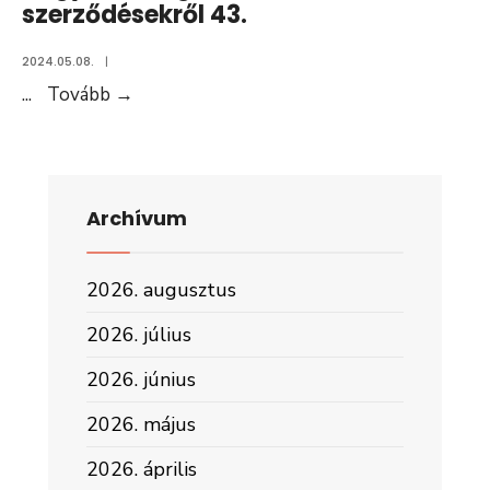
vagyonnal
szerződésekről 43.
44.
történő
Aláírt
2024.05.08.
|
gazdálkodással
változat
Tájékoztatás
...
Tovább
→
összefüggő,
az
ötmillió
államháztartás
forintot
pénzeszközei
elérő,
felhasználásával,
vagy
Archívum
az
azt
államháztartáshoz
meghaladó
2026. augusztus
tartozó
értékű
vagyonnal
szerződésekről
2026. július
történő
44.
2026. június
gazdálkodással
Akadálymentes
összefüggő,
változat
2026. május
ötmillió
2026. április
forintot