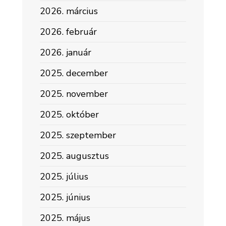
elérő,
2026. március
vagy
2026. február
azt
meghaladó
2026. január
értékű
2025. december
szerződésekről
43.
2025. november
2025. október
2025. szeptember
2025. augusztus
2025. július
2025. június
2025. május