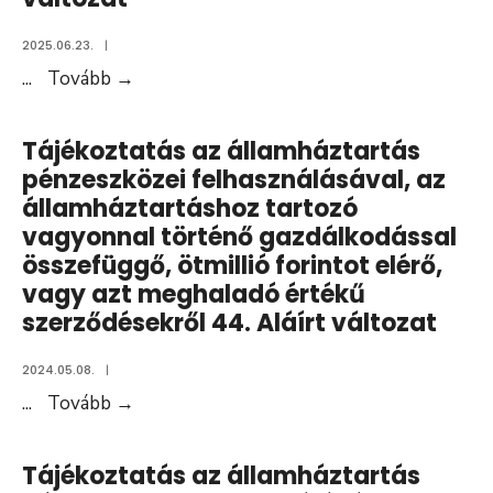
2025.06.23.
|
Tájékoztatás
...
Tovább
→
az
államháztartás
Tájékoztatás az államháztartás
pénzeszközei
pénzeszközei felhasználásával, az
felhasználásával,
államháztartáshoz tartozó
az
vagyonnal történő gazdálkodással
államháztartáshoz
összefüggő, ötmillió forintot elérő,
tartozó
vagy azt meghaladó értékű
vagyonnal
szerződésekről 44. Aláírt változat
történő
2024.05.08.
|
gazdálkodással
Tájékoztatás
...
Tovább
→
összefüggő,
az
ötmillió
államháztartás
forintot
Tájékoztatás az államháztartás
pénzeszközei