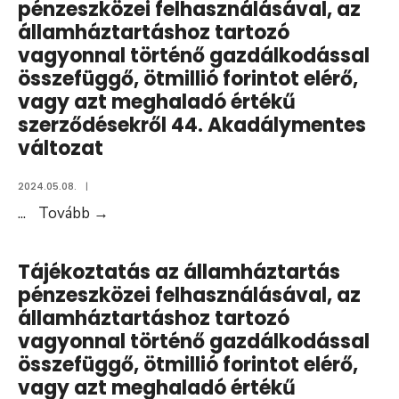
elérő,
pénzeszközei felhasználásával, az
felhasználásával,
vagy
államháztartáshoz tartozó
az
azt
vagyonnal történő gazdálkodással
államháztartáshoz
meghaladó
összefüggő, ötmillió forintot elérő,
tartozó
értékű
vagy azt meghaladó értékű
vagyonnal
szerződésekről
szerződésekről 44. Akadálymentes
történő
változat
45.
gazdálkodással
Akadálymentes
2024.05.08.
|
összefüggő,
változat
Tájékoztatás
...
Tovább
→
ötmillió
az
forintot
államháztartás
elérő,
Tájékoztatás az államháztartás
pénzeszközei
vagy
pénzeszközei felhasználásával, az
felhasználásával,
azt
államháztartáshoz tartozó
az
meghaladó
vagyonnal történő gazdálkodással
államháztartáshoz
értékű
összefüggő, ötmillió forintot elérő,
tartozó
szerződésekről
vagy azt meghaladó értékű