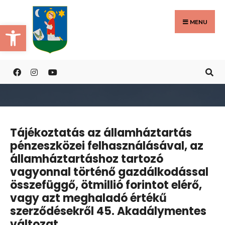
Search
Skip
for:
to
MENU
Eszköztár megnyitása
content
Tájékoztatás az államháztartás
pénzeszközei felhasználásával, az
államháztartáshoz tartozó
vagyonnal történő gazdálkodással
összefüggő, ötmillió forintot elérő,
vagy azt meghaladó értékű
szerződésekről 45. Akadálymentes
változat