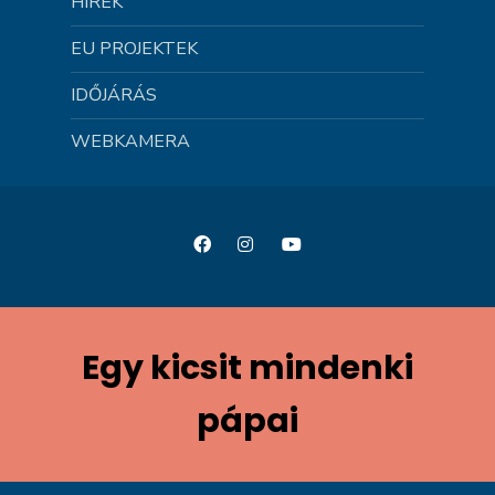
HÍREK
EU PROJEKTEK
IDŐJÁRÁS
WEBKAMERA
Egy kicsit mindenki
pápai