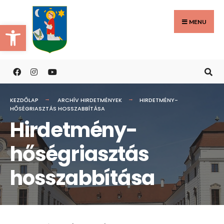
Search
Skip
for:
to
MENU
Eszköztár megnyitása
content
KEZDŐLAP
ARCHÍV HIRDETMÉNYEK
HIRDETMÉNY-
HŐSÉGRIASZTÁS HOSSZABBÍTÁSA
Hirdetmény-
hőségriasztás
hosszabbítása