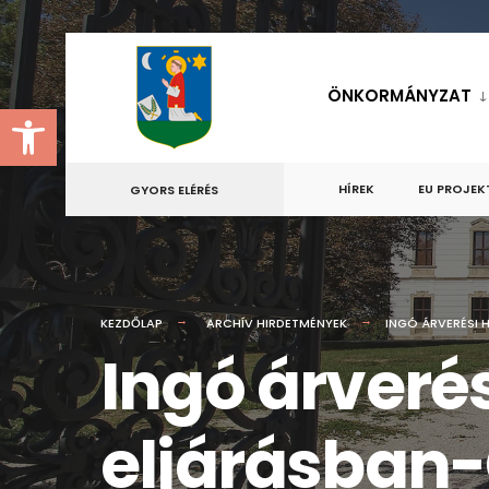
for:
Skip
to
ÖNKORMÁNYZAT
Eszköztár megnyitása
content
HÍREK
EU PROJEK
GYORS ELÉRÉS
KEZDŐLAP
ARCHÍV HIRDETMÉNYEK
INGÓ ÁRVERÉSI 
Ingó árveré
eljárásban-