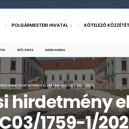
POLGÁRMESTERI HIVATAL
KÖTELEZŐ KÖZZÉTÉT
TEK
IDŐJÁRÁS
WEBKAMERA
HIRDETMÉNY ELEKTRONIKUS ELJÁRÁSBAN-C03/1759-1/2026.
si hirdetmény e
C03/1759-1/202