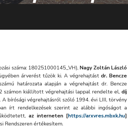
tkozási száma: 180251000145_VH),
Nagy Zoltán László
ügyében árverést tűzök ki. A végrehajtást
dr. Bencze
zámú határozata alapján a végrehajtást dr. Bencze
 számon kiállított végrehajtási lappal rendelte el,
díj
. A bírósági végrehajtásról szóló 1994. évi LIII, törvény
an írt rendelkezések szerint az alábbi ingóságot a
űködtetett,
az interneten [
https://arxvres.mbxk.hu
]
si Rendszeren értékesítem.