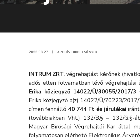
2026.03.27.
|
ARCHÍV HIRDETMÉNYEK
INTRUM ZRT.
végrehajtást kérőnek (hiva
adós ellen folyamatban lévő végrehajtási 
Erika közjegyző 14022/Ü/30055/2017/3
s
Erika közjegyző a(z) 14022/Ü/70223/2017/2
címen fennálló
40 744 Ft
és járulékai
iránt
(továbbiakban Vht.) 132/B.§ – 132/G.§-áb
Magyar Bírósági Végrehajtói Kar által m
folyamatosan elérhető Elektronikus Árveré