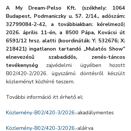
A My Dream-Pelso Kft. (székhely: 1064
Budapest, Podmaniczky u. 57. 2/14., adószám:
32799084-2-42, a továbbiakban: kérelmező
)
2026. április 11-én,
a
8500 Pápa, Kovácsi út
6591/12 hrsz. alatti (koordináták: Y: 532676; X:
218421) ingatlanon tartandó „Mulatós Show”
elnevezésű szabadidős, zenés-táncos
tevékenység
zajvédelmi ügyében hozott
B02/420-2/2026. ügyszámú döntésről készült
közleményt közhírré teszem.
További információ itt érhető el:
Közlemény-B02/420-3/2026
.-akadálymentes
Közlemény-B02/420-3/2026.
-aláírva