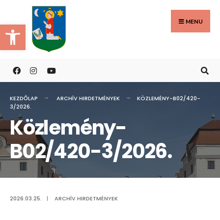
Search
Skip
for:
to
MENU
Eszköztár megnyitása
content
KEZDŐLAP
ARCHÍV HIRDETMÉNYEK
KÖZLEMÉNY-B02/420-
3/2026.
Közlemény-
B02/420-3/2026.
2026.03.25.
|
ARCHÍV HIRDETMÉNYEK