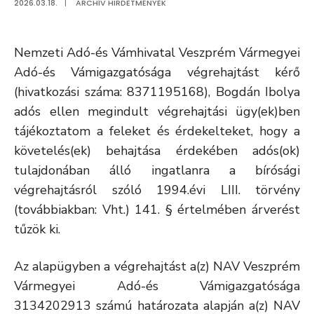
2026.03.18.
|
ARCHÍV HIRDETMÉNYEK
Nemzeti Adó-és Vámhivatal Veszprém Vármegyei
Adó-és Vámigazgatósága végrehajtást kérő
(hivatkozási száma: 8371195168), Bogdán Ibolya
adós ellen megindult végrehajtási ügy(ek)ben
tájékoztatom a feleket és érdekelteket, hogy a
követelés(ek) behajtása érdekében adós(ok)
tulajdonában álló ingatlanra a bírósági
végrehajtásról szóló 1994.évi LIII. törvény
(továbbiakban: Vht.) 141. § értelmében árverést
tűzök ki.
Az alapügyben a végrehajtást a(z) NAV Veszprém
Vármegyei Adó-és Vámigazgatósága
3134202913 számú határozata alapján a(z) NAV