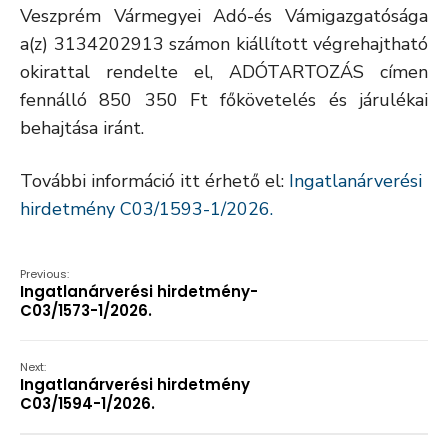
Veszprém Vármegyei Adó-és Vámigazgatósága
a(z) 3134202913 számon kiállított végrehajtható
okirattal rendelte el, ADÓTARTOZÁS címen
fennálló 850 350 Ft főkövetelés és járulékai
behajtása iránt.
További információ itt érhető el:
Ingatlanárverési
hirdetmény C03/1593-1/2026.
Previous:
Ingatlanárverési hirdetmény-
C03/1573-1/2026.
Next:
Ingatlanárverési hirdetmény
C03/1594-1/2026.