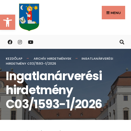
Search
Skip
for:
to
MENU
Eszköztár megnyitása
content
KEZDŐLAP
ARCHÍV HIRDETMÉNYEK
INGATLANÁRVERÉSI
HIRDETMÉNY C03/1593-1/2026
Ingatlanárverési
hirdetmény
C03/1593-1/2026