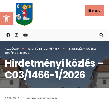
Search
Skip
for:
to
MENU
Eszköztár megnyitása
content
KEZDŐLAP
ARCHÍV HIRDETMÉNYEK
HIRDETMÉNYI KÖZLÉS –
C03/1466-1/2026
Hirdetményi közlés –
C03/1466-1/2026
2026.03.10.
|
ARCHÍV HIRDETMÉNYEK