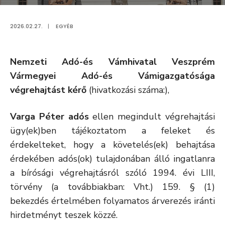
2026.02.27.
|
EGYÉB
Nemzeti Adó-és Vámhivatal Veszprém
Vármegyei Adó-és Vámigazgatósága
végrehajtást kérő
(hivatkozási száma:),
Varga Péter adós
ellen megindult végrehajtási
ügy(ek)ben tájékoztatom a feleket és
érdekelteket, hogy a követelés(ek) behajtása
érdekében adós(ok) tulajdonában álló ingatlanra
a bírósági végrehajtásról szóló 1994. évi LIII,
törvény (a továbbiakban: Vht.) 159. § (1)
bekezdés értelmében folyamatos árverezés iránti
hirdetményt teszek közzé.