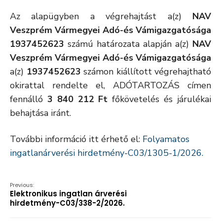
Az alapügyben a végrehajtást a(z)
NAV
Veszprém Vármegyei Adó-és Vámigazgatósága
1937452623
számú határozata alapján a(z)
NAV
Veszprém Vármegyei Adó-és Vámigazgatósága
a(z)
1937452623
számon kiállított végrehajtható
okirattal rendelte el, ADÓTARTOZÁS címen
fennálló
3 840 212 Ft
főkövetelés és járulékai
behajtása iránt.
További információ itt érhető el:
Folyamatos
ingatlanárverési hirdetmény-C03/1305-1/2026.
Previous:
Elektronikus ingatlan árverési
hirdetmény-C03/338-2/2026.