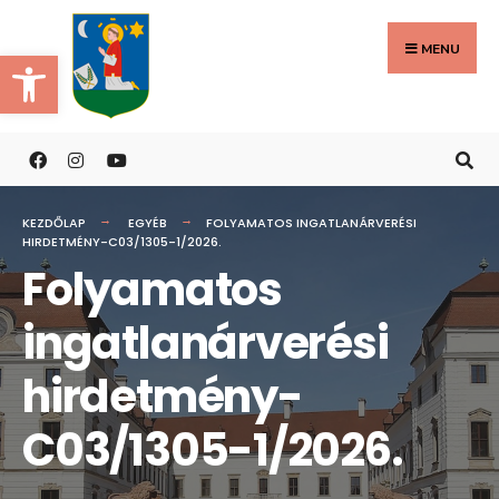
Search
Skip
for:
to
MENU
Eszköztár megnyitása
content
KEZDŐLAP
EGYÉB
FOLYAMATOS INGATLANÁRVERÉSI
HIRDETMÉNY-C03/1305-1/2026.
Folyamatos
ingatlanárverési
hirdetmény-
C03/1305-1/2026.