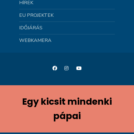
HÍREK
EU PROJEKTEK
IDŐJÁRÁS
WEBKAMERA
Egy kicsit mindenki
pápai