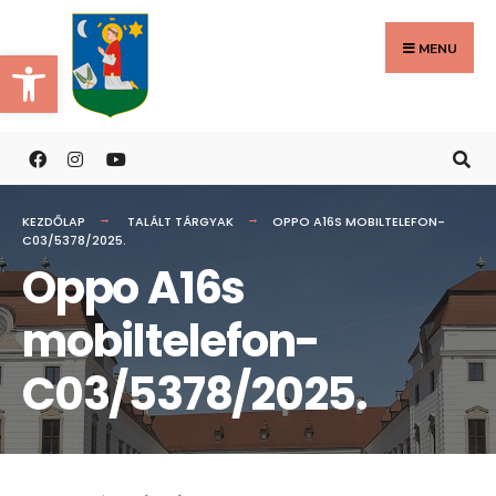
Search
Skip
for:
to
MENU
Eszköztár megnyitása
content
KEZDŐLAP
TALÁLT TÁRGYAK
OPPO A16S MOBILTELEFON-
C03/5378/2025.
Oppo A16s
mobiltelefon-
C03/5378/2025.