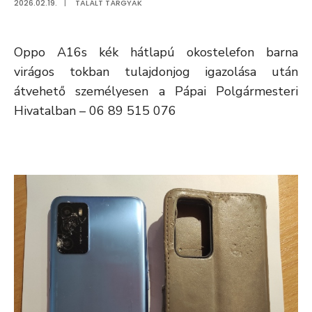
2026.02.19.
|
TALÁLT TÁRGYAK
Oppo A16s kék hátlapú okostelefon barna
virágos tokban tulajdonjog igazolása után
átvehető személyesen a Pápai Polgármesteri
Hivatalban – 06 89 515 076