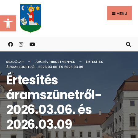
Search
Skip
for:
to
MENU
Eszköztár megnyitása
content
KEZDŐLAP
ARCHÍV HIRDETMÉNYEK
ÉRTESÍTÉS
ÁRAMSZÜNETRŐL-2026.03.06. ÉS 2026.03.09
Értesítés
áramszünetről-
2026.03.06. és
2026.03.09