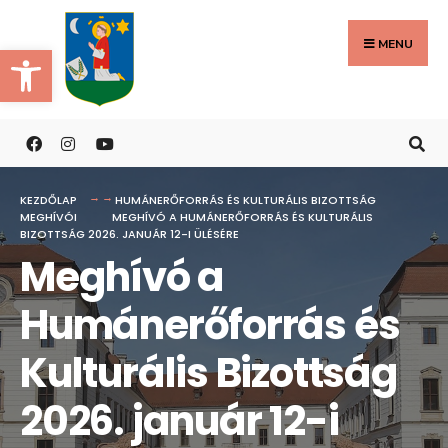
Search
Skip
for:
to
MENU
Eszköztár megnyitása
content
KEZDŐLAP
HUMÁNERŐFORRÁS ÉS KULTURÁLIS BIZOTTSÁG
MEGHÍVÓI
MEGHÍVÓ A HUMÁNERŐFORRÁS ÉS KULTURÁLIS
BIZOTTSÁG 2026. JANUÁR 12-I ÜLÉSÉRE
Meghívó a
Humánerőforrás és
Kulturális Bizottság
2026. január 12-i