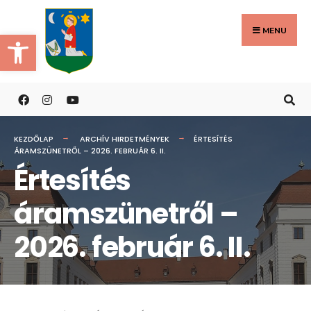
Search
Skip
for:
to
MENU
Eszköztár megnyitása
content
KEZDŐLAP
ARCHÍV HIRDETMÉNYEK
ÉRTESÍTÉS
ÁRAMSZÜNETRŐL – 2026. FEBRUÁR 6. II.
Értesítés
áramszünetről –
2026. február 6. II.