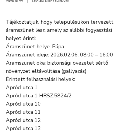
2026.01.22.
|
ARCHÍV HIRDETMÉNYEK
Tájékoztatjuk, hogy településükön tervezett
áramszünet lesz, amely az alábbi fogyasztási
helyet érinti:
Áramszünet helye: Pápa
Áramszünet ideje: 2026.02.06. 08:00 – 16:00
Áramszünet oka: biztonsági övezetet sértő
növényzet eltávolítása (gallyazás)
Érintett felhasználási helyek:
Apród utca 1
Apród utca 1 HRSZ:5824/2
Apród utca 10
Apród utca 11
Apród utca 12
Apród utca 13