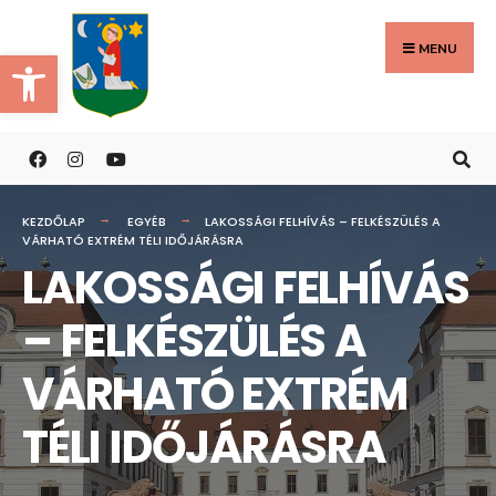
Search
Skip
for:
to
MENU
Eszköztár megnyitása
content
KEZDŐLAP
EGYÉB
LAKOSSÁGI FELHÍVÁS – FELKÉSZÜLÉS A
VÁRHATÓ EXTRÉM TÉLI IDŐJÁRÁSRA
LAKOSSÁGI FELHÍVÁS
– FELKÉSZÜLÉS A
VÁRHATÓ EXTRÉM
TÉLI IDŐJÁRÁSRA