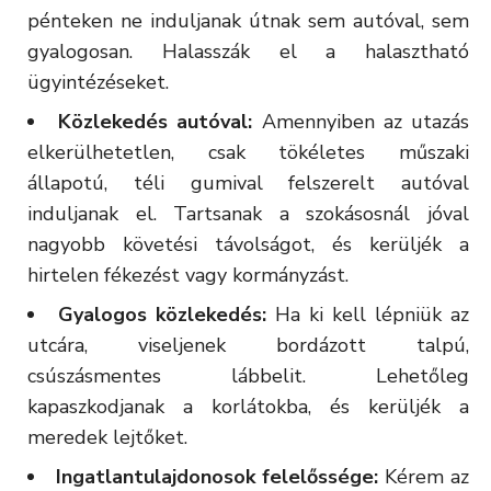
pénteken ne induljanak útnak sem autóval, sem
gyalogosan. Halasszák el a halasztható
ügyintézéseket.
Közlekedés autóval:
Amennyiben az utazás
elkerülhetetlen, csak tökéletes műszaki
állapotú, téli gumival felszerelt autóval
induljanak el. Tartsanak a szokásosnál jóval
nagyobb követési távolságot, és kerüljék a
hirtelen fékezést vagy kormányzást.
Gyalogos közlekedés:
Ha ki kell lépniük az
utcára, viseljenek bordázott talpú,
csúszásmentes lábbelit. Lehetőleg
kapaszkodjanak a korlátokba, és kerüljék a
meredek lejtőket.
Ingatlantulajdonosok felelőssége:
Kérem az