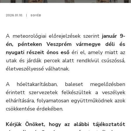
2026.01.10.
|
EGYÉB
A meteorológiai előrejelzések szerint
január 9-
én, pénteken Veszprém vármegye déli és
nyugati részeit
ónos eső
éri el, amely miatt az
utak és járdák percek alatt rendkívül csúszóssá,
életveszélyessé válhatnak.
A hóeltakarításban, baleset megelőzésben
érintett szervezetek felkészültek a veszélyek
elhárítására, folyamatosan együttműködnek azok
csökkentése érdekében.
Kérjük Önöket, hogy az alábbi tájékoztatót