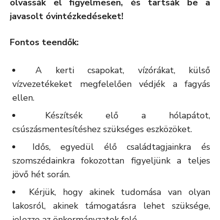
olvassák el figyelmesen, és tartsák be a
javasolt óvintézkedéseket!
Fontos teendők:
A kerti csapokat, vízórákat, külső
vízvezetékeket megfelelően védjék a fagyás
ellen.
Készítsék elő a hólapátot,
csúszásmentesítéshez szükséges eszközöket.
Idős, egyedül élő családtagjainkra és
szomszédainkra fokozottan figyeljünk a teljes
jövő hét során.
Kérjük, hogy akinek tudomása van olyan
lakosról, akinek támogatásra lehet szüksége,
jelezze az önkormányzatok felé.