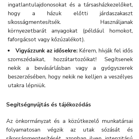
ingatlantulajdonosokat és a társasházkezelőket,
hogy a házuk előtti járdaszakaszt
síkosságmentesítsék. Használjanak
környezetbarát anyagokat (például homokot,
faforgácsot vagy kőzúzalékot).
Vigyázzunk az idősekre:
Kérem, hívják fel idős
szomszédaikat, hozzátartozóikat! Segítsenek
nekik a bevásárlásban vagy a gyógyszerek
beszerzésében, hogy nekik ne kelljen a veszélyes
utakra lépniük.
Segítségnyújtás és tájékozódás
Az önkormányzat és a közútkezelő munkatársai
folyamatosan végzik az utak sózását és
síkosságmentesítését, azonban ilyen intenzitású