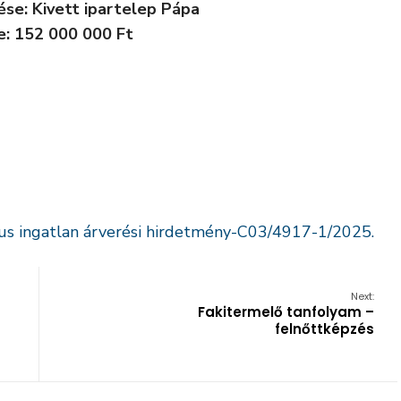
ése: Kivett ipartelep Pápa
e: 152 000 000 Ft
kus ingatlan árverési hirdetmény-C03/4917-1/2025.
Next:
Fakitermelő tanfolyam –
felnőttképzés