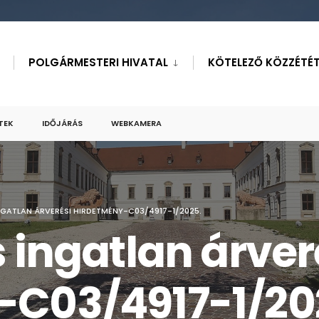
POLGÁRMESTERI HIVATAL
KÖTELEZŐ KÖZZÉTÉT
TEK
IDŐJÁRÁS
WEBKAMERA
NGATLAN ÁRVERÉSI HIRDETMÉNY-C03/4917-1/2025.
 ingatlan árver
-C03/4917-1/20