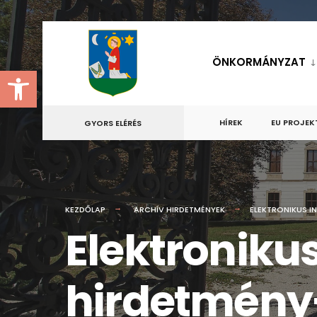
for:
Skip
to
ÖNKORMÁNYZAT
Eszköztár megnyitása
content
HÍREK
EU PROJEK
GYORS ELÉRÉS
KEZDŐLAP
ARCHÍV HIRDETMÉNYEK
ELEKTRONIKUS I
Elektronikus
hirdetmény