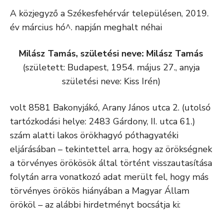
A közjegyző a Székesfehérvár településen, 2019.
év március hó^. napján meghalt néhai
Milász Tamás, születési neve: Milász Tamás
(született: Budapest, 1954. május 27., anyja
születési neve: Kiss Irén)
volt 8581 Bakonyjákó, Arany János utca 2. (utolsó
tartózkodási helye: 2483 Gárdony, II. utca 61.)
szám alatti lakos örökhagyó póthagyatéki
eljárásában – tekintettel arra, hogy az örökségnek
a törvényes örökösök által történt visszautasítása
folytán arra vonatkozó adat merült fel, hogy más
törvényes örökös hiányában a Magyar Állam
örököl – az alábbi hirdetményt bocsátja ki: