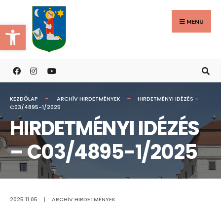
Search
Skip
for:
to
MENU
Eszköztár megnyitása
content
KEZDŐLAP
ARCHÍV HIRDETMÉNYEK
HIRDETMÉNYI IDÉZÉS –
C03/4895-1/2025
HIRDETMÉNYI IDÉZÉS
– C03/4895-1/2025
2025.11.05.
|
ARCHÍV HIRDETMÉNYEK