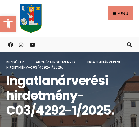
Search
Skip
for:
to
MENU
Eszköztár megnyitása
content
KEZDŐLAP
ARCHÍV HIRDETMÉNYEK
INGATLANÁRVERÉSI
HIRDETMÉNY-C03/4292-1/2025.
Ingatlanárverési
hirdetmény-
C03/4292-1/2025.