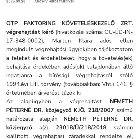
2025.09.26.
|
ARCHÍV HIRDETMÉNYEK
OTP FAKTORING KÖVETELÉSKEZELŐ ZRT.
végrehajtást kérő
(hivatkozási száma: OU-ÉD-IN-
17-348-0002), Marton Klára adós ellen
megindult végrehajtási ügy(ek)ben tájékoztatom
a feleket és érdekelteket, hogy a követelés(ek)
behajtása érdekében adós(ok) tulajdonában álló
ingatlanra a bírósági végrehajtásról szóló
1994.évi LIII. törvény (továbbiakban: Vht.) 141. §
értelmében árverést tűzök ki.
Az alapügyben a végrehajtást
NÉMETH
PÉTERNÉ DR. közjegyző KJÖ. 218/2007
számú
határozata alapján
NÉMETH PÉTERNÉ DR.
közjegyző
a(z)
23018/Ü/218/2018
számon
kiállított végrehajtási záradékkal rendelte el,