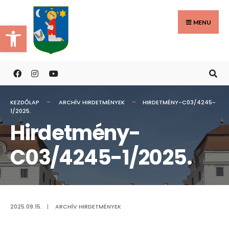
Search
Skip
for:
to
MENU
Eszköztár megnyitása
content
KEZDŐLAP
ARCHÍV HIRDETMÉNYEK
HIRDETMÉNY-C03/4245-
1/2025.
Hirdetmény-
C03/4245-1/2025.
2025.09.15.
|
ARCHÍV HIRDETMÉNYEK