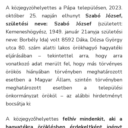
A közjegyzöhelyettes a Pápa településen, 2023.
október 25. napján elhunyt
Szabó József,
születési neve: Szabó József
(született:
Kemeneshögyész, 1949. január 21anyja születési
neve: Borbély Ida) volt 8592 Dáka, Dózsa György
utca 80. szám alatti lakos örökhagyó hagyatéki
eljárásában – tekintettel arra, hogy arra
vonatkozó adat merült fel, hogy más törvényes
örökös hiányában törvényben meghatározott
esetben a Magyar Állam, szintén törvényben
meghatározott esetben a települési
önkormányzat örököl – az alábbi hirdetményt
bocsátja ki:
A közjegyzőhelyettes
felhív mindenkit, aki a
hagyatékra öröklésben érdekeltként igényt