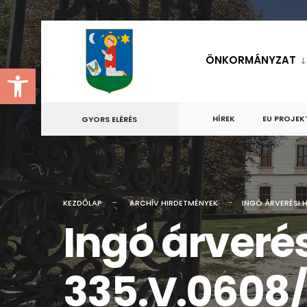
for:
Skip
to
ÖNKORMÁNYZAT
Eszköztár megnyitása
content
HÍREK
EU PROJEK
GYORS ELÉRÉS
KEZDŐLAP
ARCHÍV HIRDETMÉNYEK
INGÓ ÁRVERÉSI H
Ingó árveré
335.V.0608/