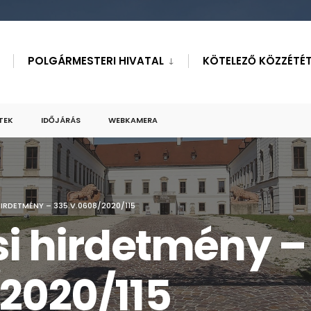
POLGÁRMESTERI HIVATAL
KÖTELEZŐ KÖZZÉTÉT
TEK
IDŐJÁRÁS
WEBKAMERA
IRDETMÉNY – 335.V.0608/2020/115
si hirdetmény –
2020/115