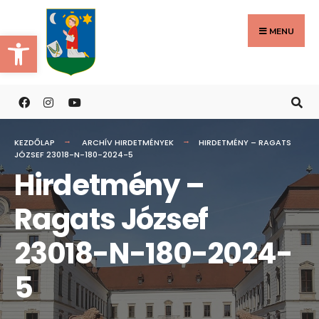
Search
Skip
for:
to
MENU
Eszköztár megnyitása
content
KEZDŐLAP
ARCHÍV HIRDETMÉNYEK
HIRDETMÉNY – RAGATS
JÓZSEF 23018-N-180-2024-5
Hirdetmény –
Ragats József
23018-N-180-2024-
5