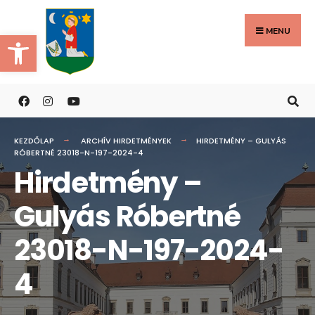
Search
Skip
for:
to
MENU
Eszköztár megnyitása
content
KEZDŐLAP
ARCHÍV HIRDETMÉNYEK
HIRDETMÉNY – GULYÁS
RÓBERTNÉ 23018-N-197-2024-4
Hirdetmény –
Gulyás Róbertné
23018-N-197-2024-
4