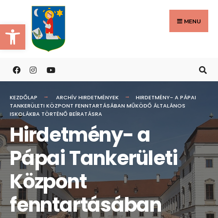
Search
Skip
for:
to
MENU
Eszköztár megnyitása
content
KEZDŐLAP
ARCHÍV HIRDETMÉNYEK
HIRDETMÉNY- A PÁPAI
TANKERÜLETI KÖZPONT FENNTARTÁSÁBAN MŰKÖDŐ ÁLTALÁNOS
ISKOLÁKBA TÖRTÉNŐ BEÍRATÁSRA
Hirdetmény- a
Pápai Tankerületi
Központ
fenntartásában