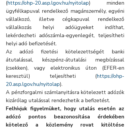
(
https://ohp-20.asp.lgov.hu/nyitolap
) minden
ügyfélkapuval rendelkező magánszemély, egyéni
vállalkozó, illetve cégkapuval rendelkező
vállalkozás helyi adóügyeket indíthat,
lekérdezheti adószámla-egyenlegét, teljesítheti
helyi adó befizetését.
Az adózó fizetési kötelezettségét banki
átutalással, készpénz-átutalási megbízással
(csekken), vagy elektronikus úton (EFER-en
keresztül) teljesítheti (
https://ohp-
20.asp.lgov.hu/nyitolap
).
A pénzforgalmi számlanyitásra kötelezett adózók
kizárólag utalással rendezhetik a befizetést.
Felhívjuk figyelmüket, hogy utalás esetén az
adózó pontos beazonosítása érdekében
kötelező a közlemény rovat kitöltése