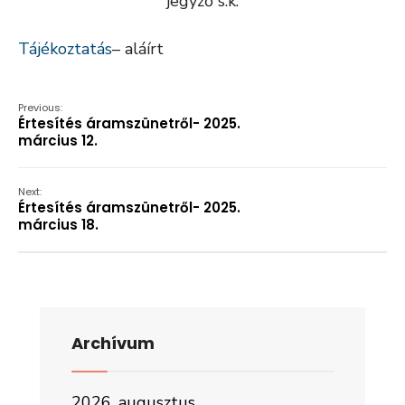
jegyző s.k.
Tájékoztatás
– aláírt
Previous:
Értesítés áramszünetről- 2025.
március 12.
Next:
Értesítés áramszünetről- 2025.
március 18.
Archívum
2026. augusztus