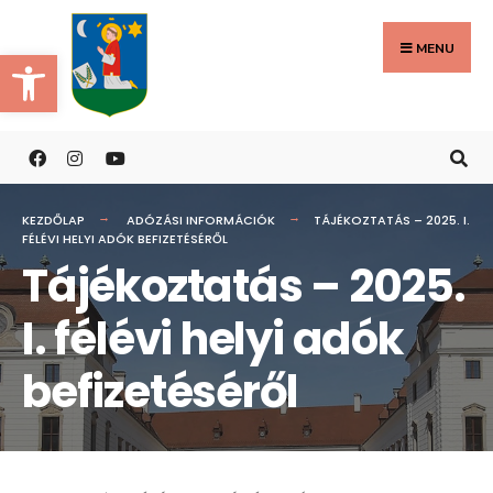
Search
Skip
for:
to
MENU
Eszköztár megnyitása
content
KEZDŐLAP
ADÓZÁSI INFORMÁCIÓK
TÁJÉKOZTATÁS – 2025. I.
FÉLÉVI HELYI ADÓK BEFIZETÉSÉRŐL
Tájékoztatás – 2025.
I. félévi helyi adók
befizetéséről